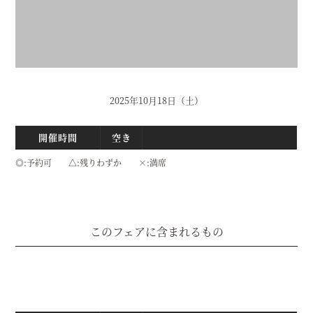
2025年10月18日（土）
開催時間
空き
◎
予約可
△
残りわずか
×
満席
このフェアに含まれるもの