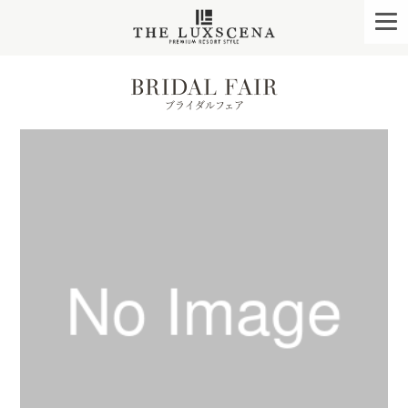
クレアージュ リゾー
togg
navi
BRIDAL FAIR
ブライダルフェア