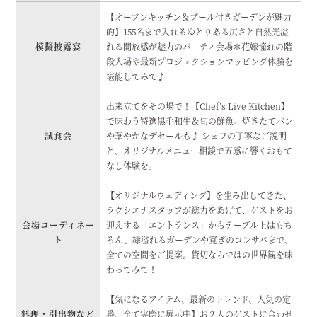
【オープンキッチン＆プール付きガーデンが魅力
的】155名まで入れるゆとりある広さと自然光溢
模擬披露宴
れる開放感が魅力のパーティ会場＊花嫁憧れの階
段入場や最新プロジェクションマッピング体験を
堪能してみて♪
出来立てをその場で！【Chef’s Live Kitchen】
で味わう特選黒毛和牛＆旬の鮮魚。焼きたてパン
試食会
や華やかなデセールも♪ シェフの丁寧なご説明
と、オリジナルメニュー相談で五感に響くおもて
なし体験を。
【オリジナルウェディング】を生み出してきた、
ラグシエナスタッフが総力をあげて、ゲストをお
会場コーディネー
迎えする「エントランス」からテーブル上はもち
ト
ろん、緑溢れるガーデンや寛ぎのコンサバまで、
全ての空間をご提案。貸切ならではの世界観を味
わってみて！
【気になるアイテム、最新のトレンド、人気の定
料理・引出物など
番、全て実際に展示中】お２人のゲストに合わせ