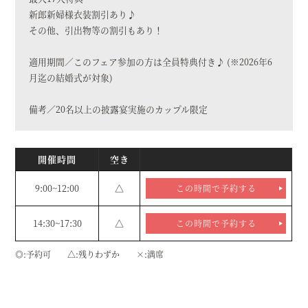
新郎新婦様衣装割引あり♪
その他、引出物等の割引もあり！
適用期間／このフェア参加の方は全員特典付き♪ (※2026年6
月迄の結婚式が対象)
備考／20名以上の披露宴実施のカップル限定
開催時間
空き
9:00~12:00
△
この時間で予約する
14:30~17:30
△
この時間で予約する
◎
予約可
△
残りわずか
×
満席