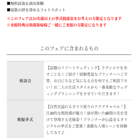
■無料試食＆演出体験
■家族の絆を深めるフォトスポット
※このフェアは20名様以上の挙式披露宴をお考えの方限定となります
※来館特典は新郎新婦様ご一緒にご来館の方限定になります
このフェアに含まれるもの
【話題のリゾートウェディング】ラグシエナを余
すことなくご紹介！経験豊富なプランナーへご予
相談会
算、お日にちなど気になる点を何でもご相談下さ
い！お二人の生活スタイルから一番素敵なウェデ
ィングプランニングをさせていただきます！
【自然光溢れるガラス張りのアクアチャペル！】
圧倒的な開放感が魅力！扉が開いた瞬間の光を受
模擬挙式
けて登場する花嫁姿！プランナーが心温まるオリ
ジナルの挙式をご提案！素敵な入場シーンを体験
してみて♪