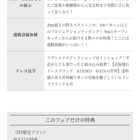
の展示
たご提案や親御様から人気な物まで実際に手に取
って見てみて！
20ｍ超えの特大スクリーンや、100パターン以上
のプロジェクションマッピング！ 9ｍのオープン
感動設備体験
キッチンからお届けする熱々のお料理！ここには
感動体験がいっぱい！！
ラグシエナのドレスショップはインショップ！卒
花がとても楽だったと組み込み絶賛！【花嫁憧れ
ドレス見学
ドレスブランド KIYOKO HATAの世界】透明
感のある世界観で多くの花嫁を魅了しているドレ
スブランドも有
このフェアだけの特典
《HP限定プラン》
最大17大特典