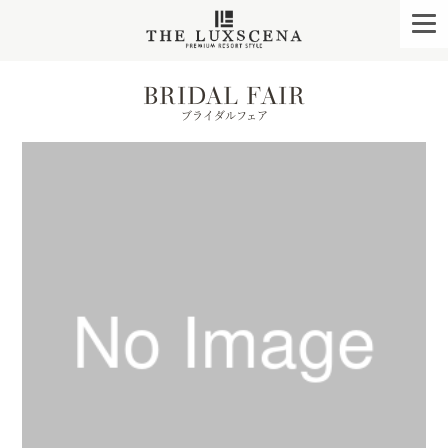
クレアージュ リゾー
togg
navi
BRIDAL FAIR
ブライダルフェア