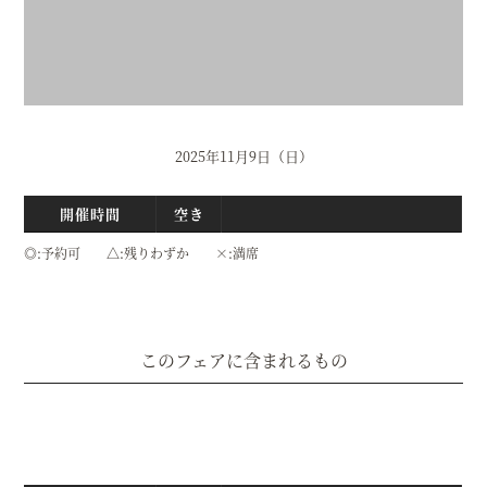
2025年11月9日（日）
開催時間
空き
◎
予約可
△
残りわずか
×
満席
このフェアに含まれるもの