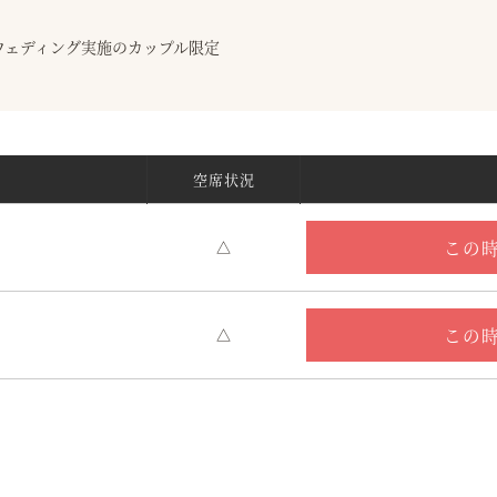
トウェディング実施のカップル限定
空席状況
この
△
この
△