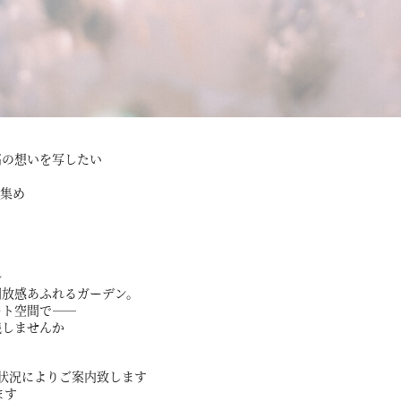
高の想いを写したい
を集め
ル
開放感あふれるガーデン。
ート空間で――
残しませんか
状況によりご案内致します
ます