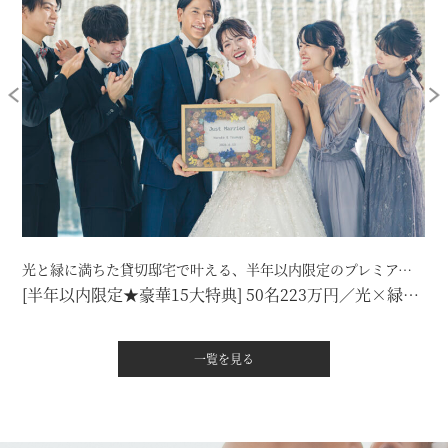
光と緑に満ちた貸切邸宅で叶える、半年以内限定のプレミアムプラン。
[半年以内限定★豪華15大特典] 50名223万円／光×緑×美食が叶うプレミアムプラン
一覧を見る