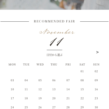
RECOMMENDED FAIR
11
日付から選ぶ
MON
MON
MON
TUE
TUE
TUE
WED
WED
WED
THU
THU
THU
FRI
FRI
FRI
SAT
SAT
SAT
SUN
SUN
SUN
01
02
03
04
01
05
02
01
06
03
02
07
04
03
08
05
04
09
06
05
10
07
06
11
08
07
12
09
08
13
10
09
14
11
10
15
12
11
16
13
12
17
14
13
18
15
14
19
16
15
20
17
16
21
18
17
22
19
18
23
20
19
24
21
20
25
22
21
26
23
22
27
24
23
28
25
24
29
26
25
30
27
26
31
28
27
29
28
30
29
31
30