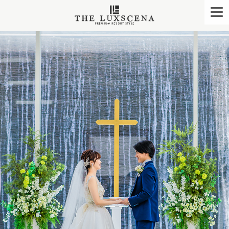
クレアージュ リゾー
togg
navi