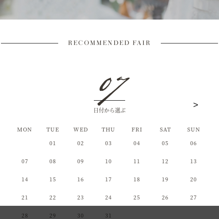
RECOMMENDED FAIR
07
日付から選ぶ
MON
MON
MON
TUE
TUE
TUE
WED
WED
WED
THU
THU
THU
FRI
FRI
FRI
SAT
SAT
SAT
SUN
SUN
SUN
01
01
02
02
03
03
04
04
01
05
05
02
06
06
03
07
07
04
08
08
05
09
09
06
10
10
07
11
11
08
12
12
09
13
13
10
14
14
11
15
15
12
16
16
13
17
17
14
18
18
15
19
19
16
20
20
17
21
21
18
22
22
19
23
23
20
24
24
21
25
25
22
26
26
23
27
27
24
28
28
25
29
29
26
30
30
27
31
28
29
30
31