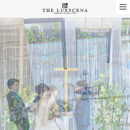
クレアージュ リゾー
togg
navi