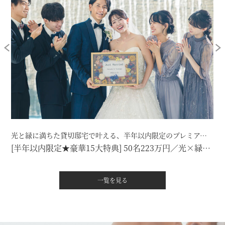
光と緑に満ちた貸切邸宅で叶える、半年以内限定のプレミアムプラン。
[半年以内限定★豪華15大特典] 50名223万円／光×緑×美食が叶うプレミアムプラン
一覧を見る