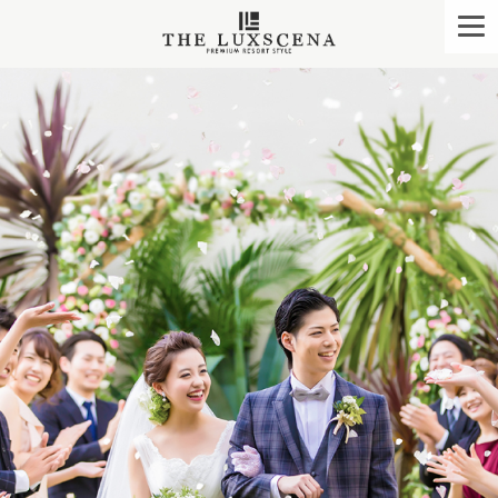
クレアージュ リゾー
togg
navi