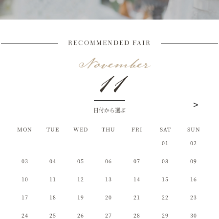
RECOMMENDED FAIR
11
日付から選ぶ
MON
MON
MON
TUE
TUE
TUE
WED
WED
WED
THU
THU
THU
FRI
FRI
FRI
SAT
SAT
SAT
SUN
SUN
SUN
01
02
03
04
01
05
02
01
06
03
02
07
04
03
08
05
04
09
06
05
10
07
06
11
08
07
12
09
08
13
10
09
14
11
10
15
12
11
16
13
12
17
14
13
18
15
14
19
16
15
20
17
16
21
18
17
22
19
18
23
20
19
24
21
20
25
22
21
26
23
22
27
24
23
28
25
24
29
26
25
30
27
26
31
28
27
29
28
30
29
31
30