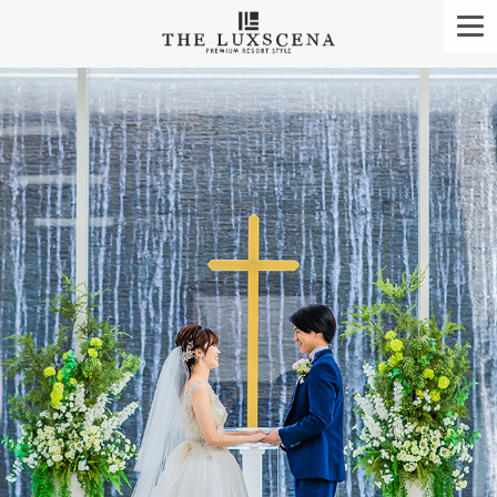
クレアージュ リゾー
togg
navi