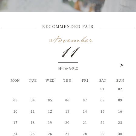
RECOMMENDED FAIR
11
日付から選ぶ
MON
MON
MON
TUE
TUE
TUE
WED
WED
WED
THU
THU
THU
FRI
FRI
FRI
SAT
SAT
SAT
SUN
SUN
SUN
01
02
03
04
01
05
02
01
06
03
02
07
04
03
08
05
04
09
06
05
10
07
06
11
08
07
12
09
08
13
10
09
14
11
10
15
12
11
16
13
12
17
14
13
18
15
14
19
16
15
20
17
16
21
18
17
22
19
18
23
20
19
24
21
20
25
22
21
26
23
22
27
24
23
28
25
24
29
26
25
30
27
26
31
28
27
29
28
30
29
31
30