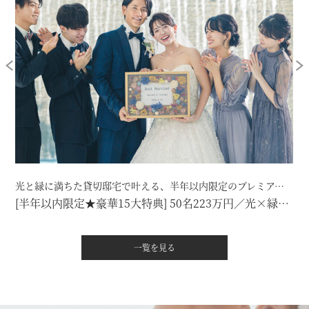
光と緑に満ちた貸切邸宅で叶える、半年以内限定のプレミアムプラン。
[半年以内限定★豪華15大特典] 50名223万円／光×緑×美食が叶うプレミアムプラン
一覧を見る