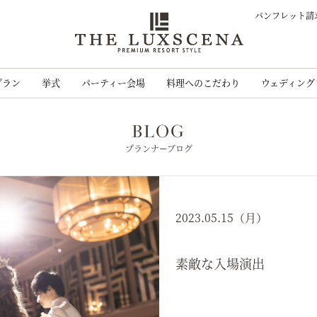
パンフレット請
クレアージュ リ
プラン
挙式
パーティー会場
料理へのこだわり
ウェディング
BLOG
プランナーブログ
2023.05.15（月）
素敵な入場演出