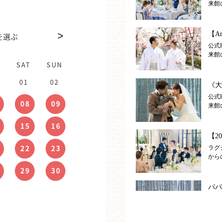
を選ぶ
SAT
SAT
SAT
SUN
SUN
SUN
05
06
01
03
02
04
08
12
09
13
10
11
15
19
16
20
17
18
22
26
23
27
24
25
29
30
31