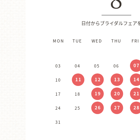
日付からブライダルフェア
MON
MON
MON
TUE
TUE
TUE
WED
WED
WED
THU
THU
THU
FRI
FRI
FRI
02
03
04
01
01
02
09
10
07
11
03
07
05
04
08
06
05
07
06
08
09
11
12
16
13
17
14
18
10
14
12
15
13
14
15
16
21
22
19
23
20
24
21
25
17
19
18
20
21
22
23
26
30
27
28
24
28
26
25
29
27
28
29
30
31