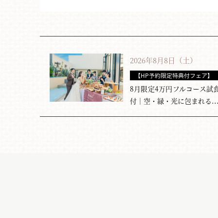
2026年8月8日（土）
【HP予約限定特典付フェア】
8月限定4万円フルコース試
料理重視フェア
付｜空・緑・光に包まれる..