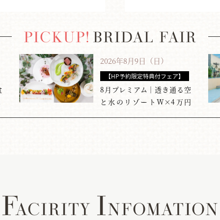
PICKUP!
BRIDAL FAIR
2026年8月9日（日）
【HP予約限定特典付フェア】
食
8月プレミアム｜透き通る空
初めての見学フェア
.
と水のリゾートW×4万円
フ...
F
I
ACIRITY
NFOMATION