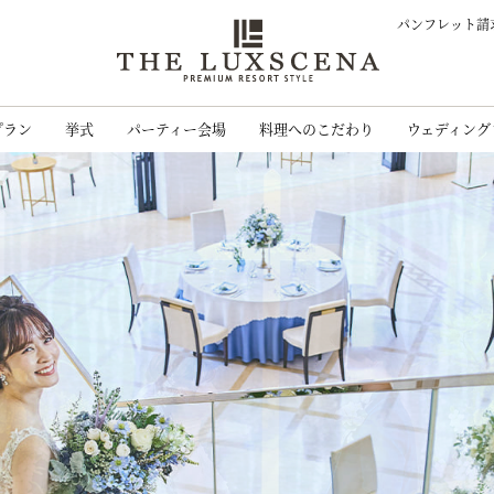
パンフレット請
クレアージュ リ
プラン
挙式
パーティー会場
料理へのこだわり
ウェディング