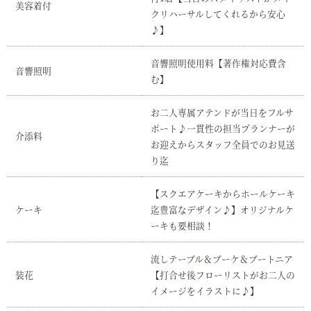
美容着付
クリハーサルしてくれるから安心
♪】
音響照明使用料【著作権対応費含
音響照明
む】
お二人専属アテンドが当日をフルサ
ポート♪一貫性の担当プランナーが
介添料
お迎えからスタッフ全員でのお見送
り迄
【スクエアケーキからホールケーキ
ケーキ
迄豊富なデザイン♪】オリジナルケ
ーキも要相談！
流しテーブル＆ブーケ＆ブートニア
装花
【打合せ後フローリストがお二人の
イメージをイラストに♪】