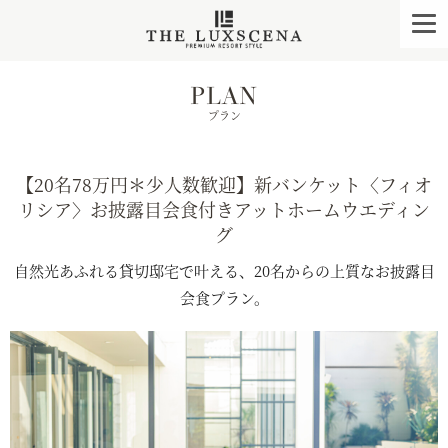
クレアージュ リゾー
togg
navi
PLAN
プラン
【20名78万円＊少人数歓迎】新バンケット〈フィオ
リシア〉お披露目会食付きアットホームウエディン
グ
自然光あふれる貸切邸宅で叶える、20名からの上質なお披露目
会食プラン。