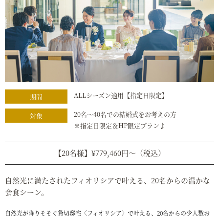
ALLシーズン適用【指定日限定】
期間
20名～40名での結婚式をお考えの方
対象
※指定日限定＆HP限定プラン♪
【20名様】¥779,460円～（税込）
自然光に満たされたフィオリシアで叶える、20名からの温かな
会食シーン。
自然光が降りそそぐ貸切邸宅〈フィオリシア〉で叶える、20名からの少人数お