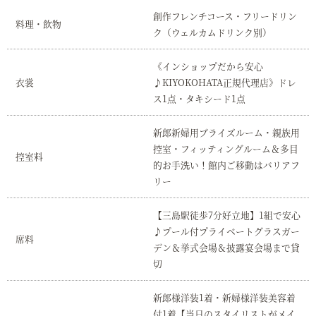
創作フレンチコース・フリードリン
料理・飲物
ク（ウェルカムドリンク別）
《インショップだから安心
衣裳
♪KIYOKOHATA正規代理店》ドレ
ス1点・タキシード1点
新郎新婦用ブライズルーム・親族用
控室・フィッティングルーム＆多目
控室料
的お手洗い！館内ご移動はバリアフ
リー
【三島駅徒歩7分好立地】1組で安心
♪プール付プライベートグラスガー
席料
デン＆挙式会場＆披露宴会場まで貸
切
新郎様洋装1着・新婦様洋装美容着
付1着【当日のスタイリストがメイ