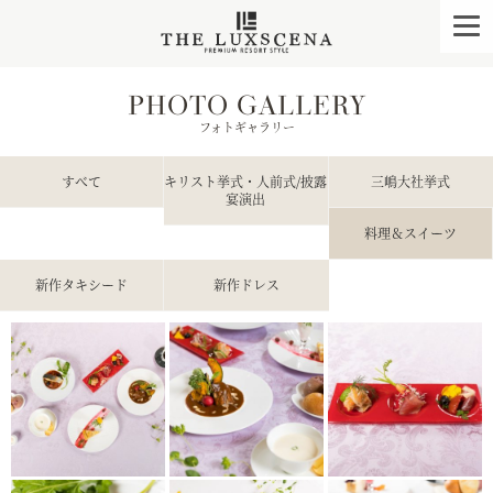
クレアージュ リゾー
togg
navi
PHOTO GALLERY
フォトギャラリー
すべて
キリスト挙式・人前式/披露
三嶋大社挙式
宴演出
料理＆スイーツ
新作タキシード
新作ドレス