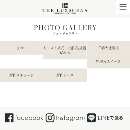
クレアージュ リゾー
togg
navi
PHOTO GALLERY
フォトギャラリー
すべて
キリスト挙式・人前式/披露
三嶋大社挙式
宴演出
料理＆スイーツ
新作タキシード
新作ドレス