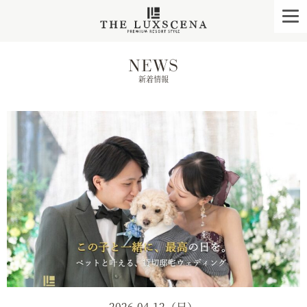
クレアージュ リゾー
togg
navi
NEWS
新着情報
2026.04.12（日）